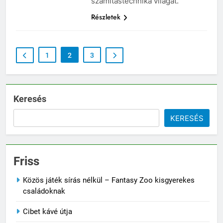
számítástechnika világát.
Részletek
1
2
3
Keresés
KERESÉS
Friss
Közös játék sírás nélkül – Fantasy Zoo kisgyerekes
családoknak
Cibet kávé útja