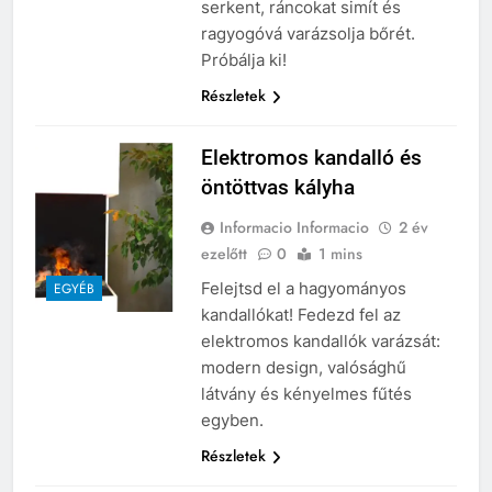
serkent, ráncokat simít és
ragyogóvá varázsolja bőrét.
Próbálja ki!
Részletek
Elektromos kandalló és
öntöttvas kályha
Informacio Informacio
2 év
ezelőtt
0
1 mins
Felejtsd el a hagyományos
EGYÉB
kandallókat! Fedezd fel az
elektromos kandallók varázsát:
modern design, valósághű
látvány és kényelmes fűtés
egyben.
Részletek