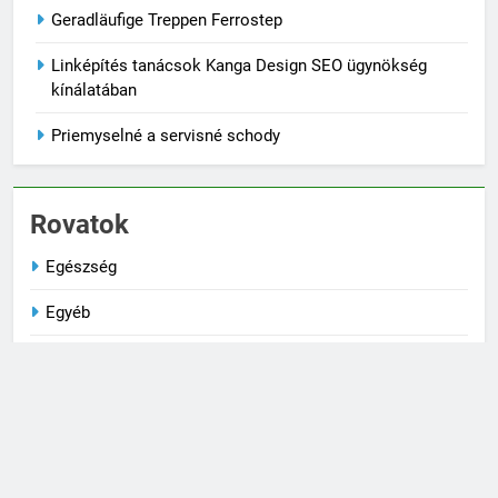
Geradläufige Treppen Ferrostep
Linképítés tanácsok Kanga Design SEO ügynökség
kínálatában
Priemyselné a servisné schody
Rovatok
Egészség
Egyéb
Életmód
Kultúra
Társkeresés
Technika