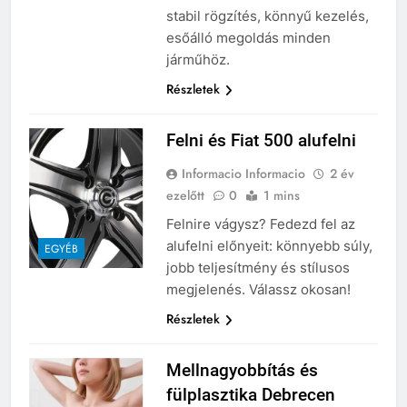
stabil rögzítés, könnyű kezelés,
esőálló megoldás minden
járműhöz.
Részletek
Felni és Fiat 500 alufelni
Informacio Informacio
2 év
ezelőtt
0
1 mins
Felnire vágysz? Fedezd fel az
alufelni előnyeit: könnyebb súly,
EGYÉB
jobb teljesítmény és stílusos
megjelenés. Válassz okosan!
Részletek
Mellnagyobbítás és
fülplasztika Debrecen