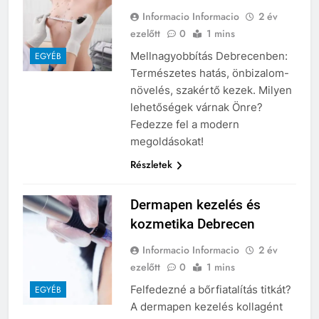
Informacio Informacio
2 év
ezelőtt
0
1 mins
Mellnagyobbítás Debrecenben:
EGYÉB
Természetes hatás, önbizalom-
növelés, szakértő kezek. Milyen
lehetőségek várnak Önre?
Fedezze fel a modern
megoldásokat!
Részletek
Dermapen kezelés és
kozmetika Debrecen
Informacio Informacio
2 év
ezelőtt
0
1 mins
Felfedezné a bőrfiatalítás titkát?
EGYÉB
A dermapen kezelés kollagént