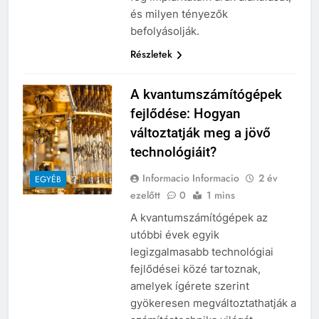
és milyen tényezők
befolyásolják.
Részletek
A kvantumszámítógépek
fejlődése: Hogyan
változtatják meg a jövő
technológiáit?
Informacio Informacio
2 év
EGYÉB
ezelőtt
0
1 mins
A kvantumszámítógépek az
utóbbi évek egyik
legizgalmasabb technológiai
fejlődései közé tartoznak,
amelyek ígérete szerint
gyökeresen megváltoztathatják a