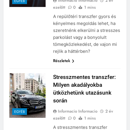
Informacio Informacio
2 év
EGYÉB
ezelőtt
0
1 mins
A repülőtéri transzfer gyors és
kényelmes megoldás lehet, ha
szeretnénk elkerülni a stresszes
parkolást vagy a bonyolult
tömegközlekedést, de vajon mi
rejlik a háttérben?
Részletek
Stresszmentes transzfer:
Milyen akadályokba
ütközhetünk utazásunk
során
Informacio Informacio
2 év
EGYÉB
ezelőtt
0
1 mins
A stresszmentes transzfer