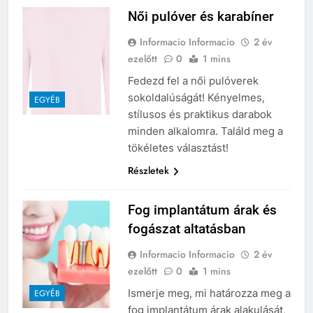
Női pulóver és karabíner
Informacio Informacio
2 év
ezelőtt
0
1 mins
Fedezd fel a női pulóverek
sokoldalúságát! Kényelmes,
EGYÉB
stílusos és praktikus darabok
minden alkalomra. Találd meg a
tökéletes választást!
Részletek
Fog implantátum árak és
fogászat altatásban
Informacio Informacio
2 év
ezelőtt
0
1 mins
Ismerje meg, mi határozza meg a
EGYÉB
fog implantátum árak alakulását,