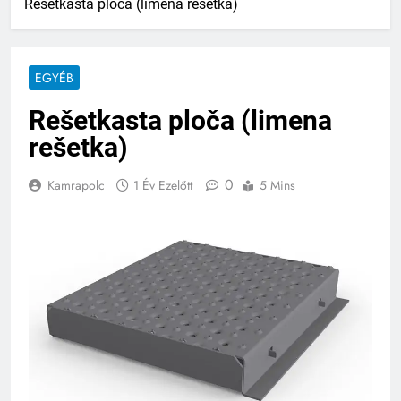
Rešetkasta ploča (limena rešetka)
EGYÉB
Rešetkasta ploča (limena
rešetka)
0
Kamrapolc
1 Év Ezelőtt
5 Mins