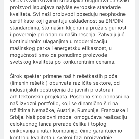
visokokvalifikovanih stručnjaka osigurava da svaki
proizvod ispunjava najviše evropske standarde
kvaliteta. Svi naši proizvodi poseduju neophodne
sertifikate koji garantuju usklađenost sa EN/DIN
standardima, što našim klijentima pruža sigurnost
i poverenje pri odabiru naših rešenja. Zahvaljujući
kontinuiranim ulaganjima u modernizaciju
mašinskog parka i energetsku efikasnost, u
mogućnosti smo da ponudimo proizvode
svetskog kvaliteta po konkurentnim cenama.
Širok spektar primene naših rešetkastih ploča
(limenih rešetki) obuhvata različite sektore, od
industrijskih postrojenja do javnih prostora i
arhitektonskih projekata. Posebno smo ponosni na
naš izvozni portfolio, koji se dinamično širi na
tržištima Nemačke, Austrije, Rumunije, Francuske i
Srbije. Naš poslovni model omogućava realizaciju
celokupnog lanca prerade čelika i toplog
cinkovanja unutar kompanije, čime garantujemo
kontrolu kvaliteta u svakoj fazi proizvodnje.