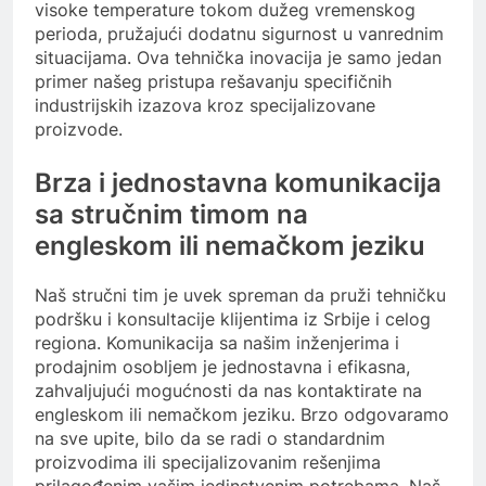
visoke temperature tokom dužeg vremenskog
perioda, pružajući dodatnu sigurnost u vanrednim
situacijama. Ova tehnička inovacija je samo jedan
primer našeg pristupa rešavanju specifičnih
industrijskih izazova kroz specijalizovane
proizvode.
Brza i jednostavna komunikacija
sa stručnim timom na
engleskom ili nemačkom jeziku
Naš stručni tim je uvek spreman da pruži tehničku
podršku i konsultacije klijentima iz Srbije i celog
regiona. Komunikacija sa našim inženjerima i
prodajnim osobljem je jednostavna i efikasna,
zahvaljujući mogućnosti da nas kontaktirate na
engleskom ili nemačkom jeziku. Brzo odgovaramo
na sve upite, bilo da se radi o standardnim
proizvodima ili specijalizovanim rešenjima
prilagođenim vašim jedinstvenim potrebama. Naš