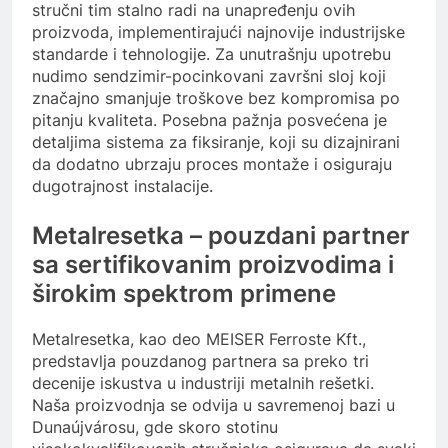
stručni tim stalno radi na unapređenju ovih
proizvoda, implementirajući najnovije industrijske
standarde i tehnologije. Za unutrašnju upotrebu
nudimo sendzimir-pocinkovani završni sloj koji
značajno smanjuje troškove bez kompromisa po
pitanju kvaliteta. Posebna pažnja posvećena je
detaljima sistema za fiksiranje, koji su dizajnirani
da dodatno ubrzaju proces montaže i osiguraju
dugotrajnost instalacije.
Metalresetka – pouzdani partner
sa sertifikovanim proizvodima i
širokim spektrom primene
Metalresetka, kao deo MEISER Ferroste Kft.,
predstavlja pouzdanog partnera sa preko tri
decenije iskustva u industriji metalnih rešetki.
Naša proizvodnja se odvija u savremenoj bazi u
Dunaújvárosu, gde skoro stotinu