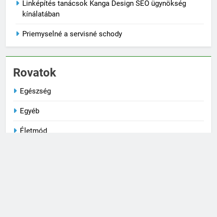
Linképítés tanácsok Kanga Design SEO ügynökség
kínálatában
Priemyselné a servisné schody
Rovatok
Egészség
Egyéb
Életmód
Kultúra
Társkeresés
Technika
Trendek