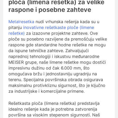
ploča (limena rešetka) za velike
raspone i posebne zahteve
Metalresetka
nudi vrhunska rešenja kada su u
pitanju
inovativne rešetkaste ploče (limene
rešetke)
za izazovne projektne zahteve. Ove
ploče su posebno razvijene da premošćuju velike
raspone gde standardne hodne rešetke ne mogu
da ispune tehničke zahteve. Zahvaljujući
naprednoj tehnologiji i iskustvu međunarodne
MEISER grupe, naše limene rešetke mogu dostići
impresivnu dužinu od čak 6.000 mm, što
omogućava bržu i jednostavniju ugradnju na
terenu. Specijalna površinska obrada osigurava
maksimalnu protivkliznu sigurnost, što je ključno
za industrijske i komercijalne primene.
Rešetkasta ploča (limena rešetka) predstavlja
idealno rešenje kada je potrebna zatvorenija
površina sa visokim stepenom sigurnosti. Naš