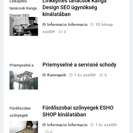
Linképítés tanácsok Kanga
Linképítés
Design SEO ügynökség
tanácsok Kanga
kínálatában
Design SEO
ügynökség
Informacio Informacio
10 hónap
kínálatában
ezelőtt
0
Priemyselné a servisné schody
Priemyselné a
servisné schody
Kamrapolc
1 év ezelőtt
0
Fürdőszobai szőnyegek ESHO
Fürdőszobai
SHOP kínálatában
szőnyegek
ESHO SHOP
Informacio Informacio
1 év ezelőtt
kínálatában
0