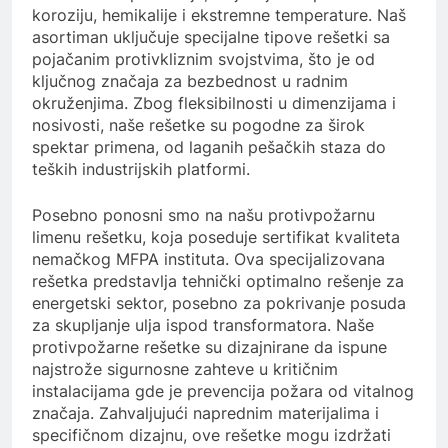
koroziju, hemikalije i ekstremne temperature. Naš
asortiman uključuje specijalne tipove rešetki sa
pojačanim protivkliznim svojstvima, što je od
ključnog značaja za bezbednost u radnim
okruženjima. Zbog fleksibilnosti u dimenzijama i
nosivosti, naše rešetke su pogodne za širok
spektar primena, od laganih pešačkih staza do
teških industrijskih platformi.
Posebno ponosni smo na našu protivpožarnu
limenu rešetku, koja poseduje sertifikat kvaliteta
nemačkog MFPA instituta. Ova specijalizovana
rešetka predstavlja tehnički optimalno rešenje za
energetski sektor, posebno za pokrivanje posuda
za skupljanje ulja ispod transformatora. Naše
protivpožarne rešetke su dizajnirane da ispune
najstrože sigurnosne zahteve u kritičnim
instalacijama gde je prevencija požara od vitalnog
značaja. Zahvaljujući naprednim materijalima i
specifičnom dizajnu, ove rešetke mogu izdržati