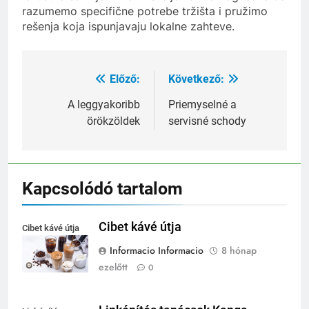
razumemo specifične potrebe tržišta i pružimo
rešenja koja ispunjavaju lokalne zahteve.
Előző:
Következő:
Bejegyzés
navigáció
A leggyakoribb
Priemyselné a
örökzöldek
servisné schody
Kapcsolódó tartalom
Cibet kávé útja
Cibet kávé útja
Informacio Informacio
8 hónap
ezelőtt
0