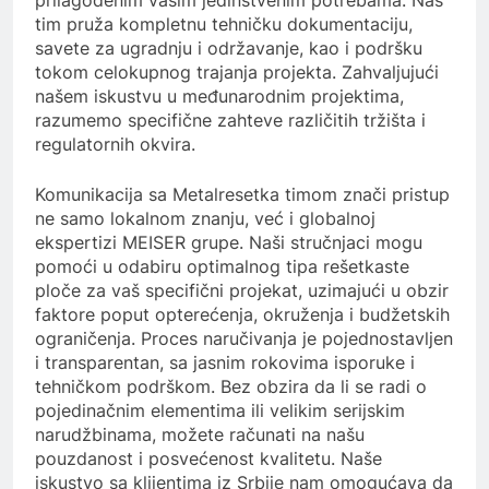
tim pruža kompletnu tehničku dokumentaciju,
savete za ugradnju i održavanje, kao i podršku
tokom celokupnog trajanja projekta. Zahvaljujući
našem iskustvu u međunarodnim projektima,
razumemo specifične zahteve različitih tržišta i
regulatornih okvira.
Komunikacija sa Metalresetka timom znači pristup
ne samo lokalnom znanju, već i globalnoj
ekspertizi MEISER grupe. Naši stručnjaci mogu
pomoći u odabiru optimalnog tipa rešetkaste
ploče za vaš specifični projekat, uzimajući u obzir
faktore poput opterećenja, okruženja i budžetskih
ograničenja. Proces naručivanja je pojednostavljen
i transparentan, sa jasnim rokovima isporuke i
tehničkom podrškom. Bez obzira da li se radi o
pojedinačnim elementima ili velikim serijskim
narudžbinama, možete računati na našu
pouzdanost i posvećenost kvalitetu. Naše
iskustvo sa klijentima iz Srbije nam omogućava da