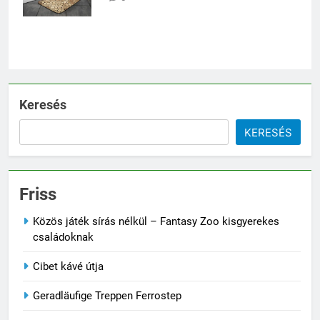
Keresés
KERESÉS
Friss
Közös játék sírás nélkül – Fantasy Zoo kisgyerekes
családoknak
Cibet kávé útja
Geradläufige Treppen Ferrostep