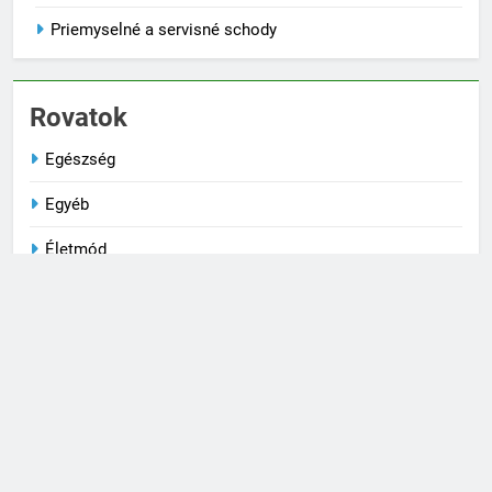
Priemyselné a servisné schody
Rovatok
Egészség
Egyéb
Életmód
Kultúra
Társkeresés
Technika
Trendek