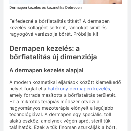
Dermapen kezelés és kozmetika Debrecen
Felfedezné a bőrfiatalítás titkát? A dermapen
kezelés kollagént serkent, ráncokat simít és
ragyogóvá varázsolja bőrét. Próbálja ki!
Dermapen kezelés: a
bőrfiatalítás új dimenziója
A dermapen kezelés alapjai
A modern kozmetikai eljárások között kiemelkedő
helyet foglal el a
hatékony dermapen kezelés
,
amely forradalmasította a bőrfiatalítás területét.
Ez a mikrotűs terápiás módszer ötvözi a
hagyományos mezoterápia előnyeit a legújabb
technológiával. A dermapen egy speciális, toll
alakú eszköz, amelynek végén apró, steril tűk
találhatók. Ezek a tűk finoman szurkálják a bőrt,