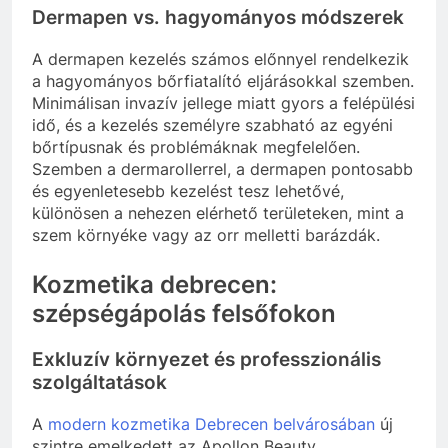
Dermapen vs. hagyományos módszerek
A dermapen kezelés számos előnnyel rendelkezik
a hagyományos bőrfiatalító eljárásokkal szemben.
Minimálisan invazív jellege miatt gyors a felépülési
idő, és a kezelés személyre szabható az egyéni
bőrtípusnak és problémáknak megfelelően.
Szemben a dermarollerrel, a dermapen pontosabb
és egyenletesebb kezelést tesz lehetővé,
különösen a nehezen elérhető területeken, mint a
szem környéke vagy az orr melletti barázdák.
Kozmetika debrecen:
szépségápolás felsőfokon
Exkluzív környezet és professzionális
szolgáltatások
A
modern kozmetika Debrecen belvárosában
új
szintre emelkedett az Apollon Beauty