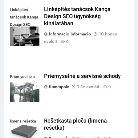
Linképítés tanácsok Kanga
Linképítés
Design SEO ügynökség
tanácsok Kanga
kínálatában
Design SEO
ügynökség
Informacio Informacio
10 hónap
kínálatában
ezelőtt
0
Priemyselné a servisné schody
Priemyselné a
servisné schody
Kamrapolc
1 év ezelőtt
0
Rešetkasta ploča (limena
limena rešetka
rešetka)