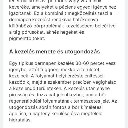
lehet hialuronsav, peptidek vagy vitaminok
keveréke, amelyeket a páciens egyedi igényeihez
igazítanak. Ez a kombinált megközelítés teszi a
dermapen kezelést rendkívül hatékonnyá
különböző bőrproblémák kezelésében, beleértve
a tág pórusokat, aknés hegeket és
pigmentfoltokat.
A kezelés menete és utógondozás
Egy tipikus dermapen kezelés 30-60 percet vesz
igénybe, attól függően, mekkora területet
kezelnek. A folyamat helyi érzéstelenítéssel
kezdődik, majd a szakember precízen végighalad
a kezelendő területeken. A kezelés után enyhe
pirosság és duzzanat jelentkezhet, ami a bőr
regenerálódási folyamatának természetes jele. Az
utógondozás során fontos a bőr kíméletes
ápolása, a napfény kerülése és a megfelelő
hidratálás.