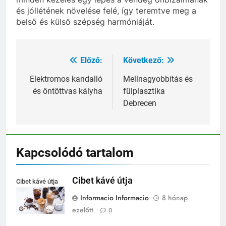
és jóllétének növelése felé, így teremtve meg a
belső és külső szépség harmóniáját.
Előző:
Következő:
Bejegyzés
navigáció
Elektromos kandalló
Mellnagyobbítás és
és öntöttvas kályha
fülplasztika
Debrecen
Kapcsolódó tartalom
Cibet kávé útja
Cibet kávé útja
Informacio Informacio
8 hónap
ezelőtt
0