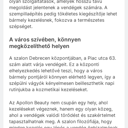
olyan szolgáltatások, amelyek hosszú távú
megoldást jelentenek a vendégek számára. A
szempillaépítés pedig tökéletes kiegészítője lehet
bármely kezelésnek, fokozva a természetes
szépséget.
A város szívében, könnyen
megközelíthető helyen
A szalon Debrecen központjában, a Piac utca 63.
szám alatt várja vendégeit. Ez a központi
elhelyezkedés lehetővé teszi, hogy a város
bármely pontjáról könnyen elérhető legyen, így a
szépülni vágyók kényelmesen beilleszthetik napi
rutinjukba a kozmetikai kezeléseket.
Az Apollon Beauty nem csupán egy hely, ahol
kezeléseket végeznek, hanem egy olyan közeg,
ahol a vendégek valódi törődést és szakértelmet
tapasztalhatnak meg. A szalon filozófiája, hogy
minden kezelés egy lépés a vendég önbizalmának