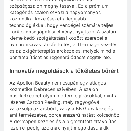
szépségszalon megnyitásával. Ez a prémium
kategóriás szalon ötvözi a hagyományos
kozmetikai kezeléseket a legújabb
technológiákkal, hogy vendégei számára teljes
körű szépségápolási élményt nyújtson. A szalon
kiemelkedő szolgáltatásai között szerepel a
hyaluronsavas ráncfeltöltés, a Thermage kezelés
és az oxigénterápiás arckezelés, melyek mind a
bőr fiatalítását és regenerálódását segítik elő.
Innovatív megoldások a tökéletes bőrért
Az Apollon Beauty nem csupán egy átlagos
kozmetika Debrecen szívében. A szalon
büszkélkedhet olyan modern eljárásokkal, mint a
lézeres Carbon Peeling, mely ragyogóvá
varázsolja az arcbőrt, vagy a BB Glow kezelés,
ami természetes, porcelánszerű hatást kölcsönöz.
A dermapen kezelés és a pigmentfolt eltávolítás
lézerrel pedig azoknak nyújt megoldást, akik