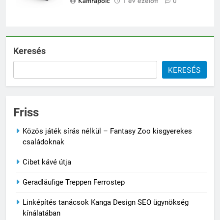
Kamrapolc
1 év ezelőtt
0
Keresés
KERESÉS
Friss
Közös játék sírás nélkül – Fantasy Zoo kisgyerekes
családoknak
Cibet kávé útja
Geradläufige Treppen Ferrostep
Linképítés tanácsok Kanga Design SEO ügynökség
kínálatában