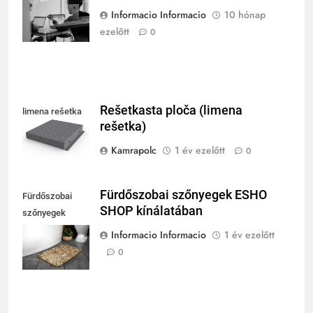
ügynökség
Informacio Informacio
10 hónap
kínálatában
ezelőtt
0
Rešetkasta ploča (limena
limena rešetka
rešetka)
Kamrapolc
1 év ezelőtt
0
Fürdőszobai szőnyegek ESHO
Fürdőszobai
SHOP kínálatában
szőnyegek
ESHO SHOP
Informacio Informacio
1 év ezelőtt
kínálatában
0