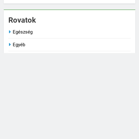
Rovatok
Egészség
Egyéb
Életmód
Kultúra
Társkeresés
Technika
Trendek
Kamrapolc.hu 2026. | Minden jog fenntartva! Powered By
.
BlazeThemes