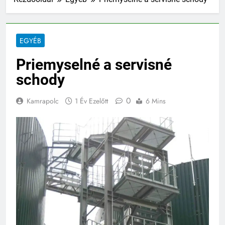
EGYÉB
Priemyselné a servisné
schody
0
Kamrapolc
1 Év Ezelőtt
6 Mins