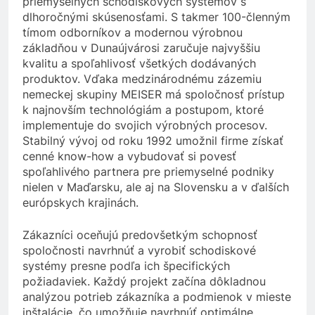
priemyselných schodiskových systémov s
dlhoročnými skúsenosťami. S takmer 100-členným
tímom odborníkov a modernou výrobnou
základňou v Dunaújvárosi zaručuje najvyššiu
kvalitu a spoľahlivosť všetkých dodávaných
produktov. Vďaka medzinárodnému zázemiu
nemeckej skupiny MEISER má spoločnosť prístup
k najnovším technológiám a postupom, ktoré
implementuje do svojich výrobných procesov.
Stabilný vývoj od roku 1992 umožnil firme získať
cenné know-how a vybudovať si povesť
spoľahlivého partnera pre priemyselné podniky
nielen v Maďarsku, ale aj na Slovensku a v ďalších
európskych krajinách.
Zákazníci oceňujú predovšetkým schopnosť
spoločnosti navrhnúť a vyrobiť schodiskové
systémy presne podľa ich špecifických
požiadaviek. Každý projekt začína dôkladnou
analýzou potrieb zákazníka a podmienok v mieste
inštalácie, čo umožňuje navrhnúť optimálne