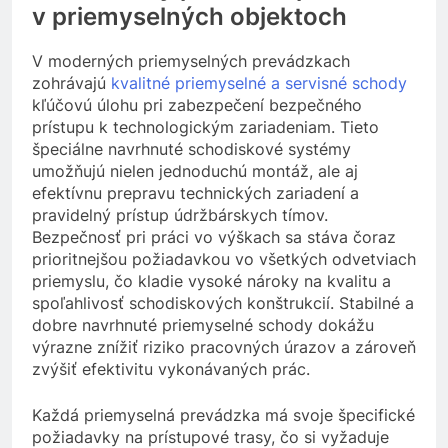
v priemyselných objektoch
V moderných priemyselných prevádzkach
zohrávajú
kvalitné priemyselné a servisné schody
kľúčovú úlohu pri zabezpečení bezpečného
prístupu k technologickým zariadeniam. Tieto
špeciálne navrhnuté schodiskové systémy
umožňujú nielen jednoduchú montáž, ale aj
efektívnu prepravu technických zariadení a
pravidelný prístup údržbárskych tímov.
Bezpečnosť pri práci vo výškach sa stáva čoraz
prioritnejšou požiadavkou vo všetkých odvetviach
priemyslu, čo kladie vysoké nároky na kvalitu a
spoľahlivosť schodiskových konštrukcií. Stabilné a
dobre navrhnuté priemyselné schody dokážu
výrazne znížiť riziko pracovných úrazov a zároveň
zvýšiť efektivitu vykonávaných prác.
Každá priemyselná prevádzka má svoje špecifické
požiadavky na prístupové trasy, čo si vyžaduje