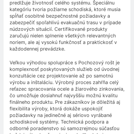
predlžuje životnosť celého systému. Špeciálnu
kategóriu tvoria požiarne schodiská, ktoré musia
spĺňať osobitné bezpečnostné požiadavky a
zabezpečiť spoľahlivú evakuačnú trasu v prípade
núdzových situácií. Certifikované produkty
zaručujú nielen splnenie všetkých relevantných
noriem, ale aj vysokú funkčnosť a praktickosť v
každodennej prevádzke.
Veľkou výhodou spolupráce s Pochozový rošt je
komplexnosť poskytovaných služieb od úvodnej
konzultácie cez projektovanie až po samotnú
výrobu a inštaláciu. Výrobný proces zahŕňa celý
reťazec spracovania ocele a žiarového zinkovania,
čo umožňuje dosiahnuť najvyššiu možnú kvalitu
finálneho produktu. Pre zákazníkov je dôležitá aj
flexibilita výroby, ktorá dokáže uspokojiť
požiadavky na jedinečné aj sériovo vyrábané
schodiskové systémy. Technická podpora a
odborné poradenstvo sú samozrejmou súčasťou