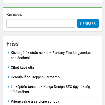
Keresés
KERESÉS
Friss
Közös játék sírás nélkül – Fantasy Zoo kisgyerekes
családoknak
Cibet kávé útja
Geradläufige Treppen Ferrostep
Linképítés tanácsok Kanga Design SEO ügynökség
kínálatában
Priemyselné a servisné schody