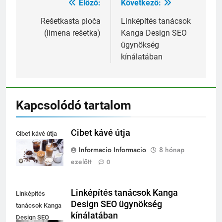
Előző:
Következő:
Bejegyzés
navigáció
Rešetkasta ploča
Linképítés tanácsok
(limena rešetka)
Kanga Design SEO
ügynökség
kínálatában
Kapcsolódó tartalom
Cibet kávé útja
Cibet kávé útja
Informacio Informacio
8 hónap
ezelőtt
0
Linképítés tanácsok Kanga
Linképítés
Design SEO ügynökség
tanácsok Kanga
kínálatában
Design SEO