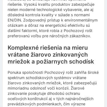
riešenie. Vysokú kvalitu produktov zabezpečuje
nielen moderné technologické vybavenie, ale aj
dôsledná kontrola kvality v súlade s normami
EN/DIN. Zodpovedný prístup k environmentálnym
otázkam a dôraz na energetickú efektivitu sú
ďalšími faktormi, ktoré robia z Pochozový rošt
preferovanú voľbu pre náročných zákazníkov.
Komplexné riešenia na mieru
vrátane žiarovo zinkovaných
mriežok a požiarnych schodísk
Ponuka spoločnosti Pochozový rošt zahŕňa široké
spektrum schodiskových systémov vrátane
žiarovo zinkovaných mriežok, ktoré zabezpečujú
mimoriadnu odolnosť voči korózii. Žiarové
zinkovanie poskytuje dlhodobú ochranu
oceľových konštrukcií aj v tých najnáročnejších
prevádzkových podmienkach, čím výrazne