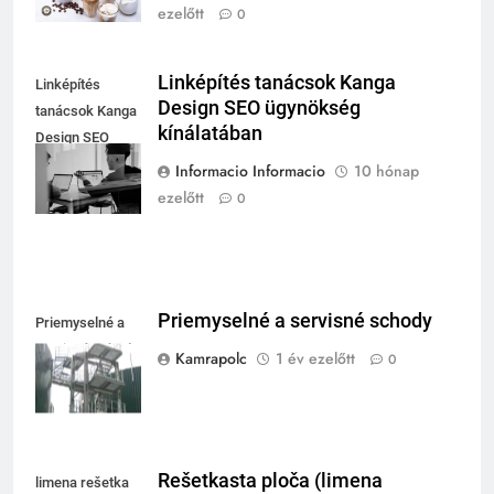
ezelőtt
0
Linképítés tanácsok Kanga
Linképítés
Design SEO ügynökség
tanácsok Kanga
kínálatában
Design SEO
ügynökség
Informacio Informacio
10 hónap
kínálatában
ezelőtt
0
Priemyselné a servisné schody
Priemyselné a
servisné schody
Kamrapolc
1 év ezelőtt
0
Rešetkasta ploča (limena
limena rešetka