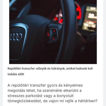
Repülőtéri transzfer: előnyök és hátrányok, amiket tudnunk kell
indulás előtt
A repülőtéri transzfer gyors és kényelmes
megoldás lehet, ha szeretnénk elkerülni a
stresszes parkolást vagy a bonyolult
tömegközlekedést, de vajon mi rejlik a háttérben?