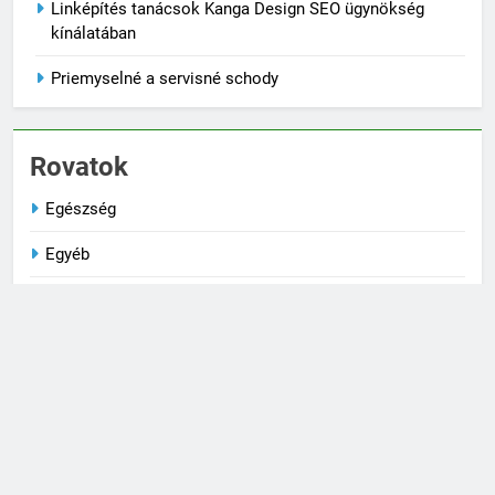
Linképítés tanácsok Kanga Design SEO ügynökség
kínálatában
Priemyselné a servisné schody
Rovatok
Egészség
Egyéb
Életmód
Kultúra
Társkeresés
Technika
Trendek