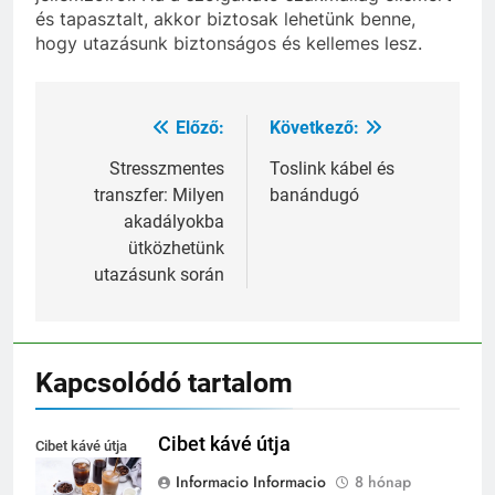
és tapasztalt, akkor biztosak lehetünk benne,
hogy utazásunk biztonságos és kellemes lesz.
Előző:
Következő:
Bejegyzés
navigáció
Stresszmentes
Toslink kábel és
transzfer: Milyen
banándugó
akadályokba
ütközhetünk
utazásunk során
Kapcsolódó tartalom
Cibet kávé útja
Cibet kávé útja
Informacio Informacio
8 hónap