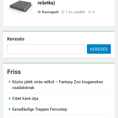
rešetka)
Kamrapolc
1 év ezelőtt
0
Keresés
KERESÉS
Friss
Közös játék sírás nélkül – Fantasy Zoo kisgyerekes
családoknak
Cibet kávé útja
Geradläufige Treppen Ferrostep