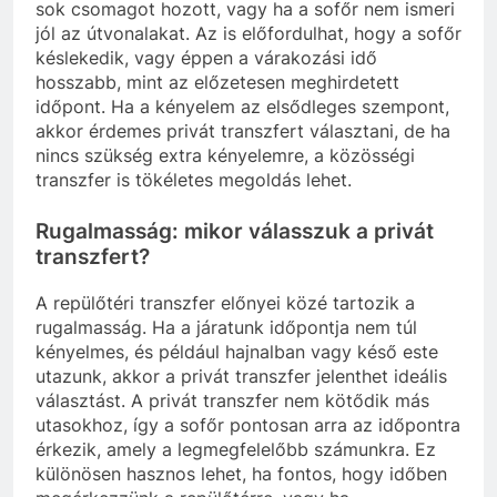
sok csomagot hozott, vagy ha a sofőr nem ismeri
jól az útvonalakat. Az is előfordulhat, hogy a sofőr
késlekedik, vagy éppen a várakozási idő
hosszabb, mint az előzetesen meghirdetett
időpont. Ha a kényelem az elsődleges szempont,
akkor érdemes privát transzfert választani, de ha
nincs szükség extra kényelemre, a közösségi
transzfer is tökéletes megoldás lehet.
Rugalmasság: mikor válasszuk a privát
transzfert?
A repülőtéri transzfer előnyei közé tartozik a
rugalmasság. Ha a járatunk időpontja nem túl
kényelmes, és például hajnalban vagy késő este
utazunk, akkor a privát transzfer jelenthet ideális
választást. A privát transzfer nem kötődik más
utasokhoz, így a sofőr pontosan arra az időpontra
érkezik, amely a legmegfelelőbb számunkra. Ez
különösen hasznos lehet, ha fontos, hogy időben