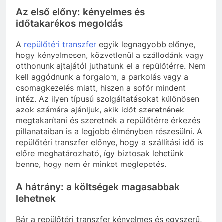
Az első előny: kényelmes és
időtakarékos megoldás
A
repülőtéri transzfer
egyik legnagyobb előnye,
hogy kényelmesen, közvetlenül a szállodánk vagy
otthonunk ajtajától juthatunk el a repülőtérre. Nem
kell aggódnunk a forgalom, a parkolás vagy a
csomagkezelés miatt, hiszen a sofőr mindent
intéz. Az ilyen típusú szolgáltatásokat különösen
azok számára ajánljuk, akik időt szeretnének
megtakarítani és szeretnék a repülőtérre érkezés
pillanataiban is a legjobb élményben részesülni. A
repülőtéri transzfer előnye, hogy a szállítási idő is
előre meghatározható, így biztosak lehetünk
benne, hogy nem ér minket meglepetés.
A hátrány: a költségek magasabbak
lehetnek
Bár a repülőtéri transzfer kényelmes és egyszerű,