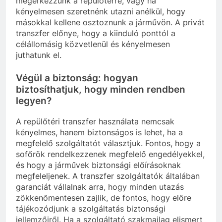
megérkezzünk a repülőtérre, vagy ha
kényelmesen szeretnénk utazni anélkül, hogy
másokkal kellene osztoznunk a járművön. A privát
transzfer előnye, hogy a kiinduló ponttól a
célállomásig közvetlenül és kényelmesen
juthatunk el.
Végül a biztonság: hogyan
biztosíthatjuk, hogy minden rendben
legyen?
A repülőtéri transzfer használata nemcsak
kényelmes, hanem biztonságos is lehet, ha a
megfelelő szolgáltatót választjuk. Fontos, hogy a
sofőrök rendelkezzenek megfelelő engedélyekkel,
és hogy a járművek biztonsági előírásoknak
megfeleljenek. A transzfer szolgáltatók általában
garanciát vállalnak arra, hogy minden utazás
zökkenőmentesen zajlik, de fontos, hogy előre
tájékozódjunk a szolgáltatás biztonsági
jellemzőiről. Ha a szolgáltató szakmailag elismert