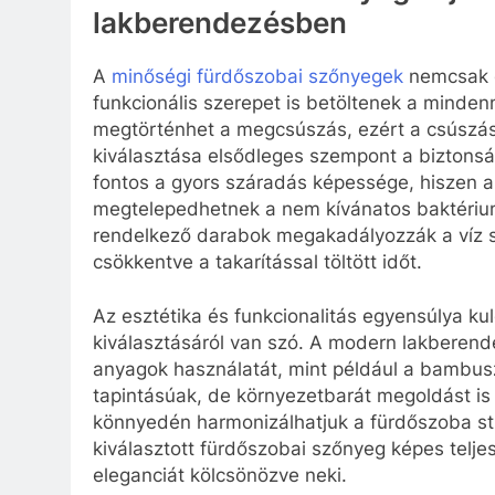
lakberendezésben
A
minőségi fürdőszobai szőnyegek
nemcsak d
funkcionális szerepet is betöltenek a minde
megtörténhet a megcsúszás, ezért a csúszás
kiválasztása elsődleges szempont a biztonsá
fontos a gyors száradás képessége, hiszen
megtelepedhetnek a nem kívánatos baktériu
rendelkező darabok megakadályozzák a víz s
csökkentve a takarítással töltött időt.
Az esztétika és funkcionalitás egyensúlya k
kiválasztásáról van szó. A modern lakberend
anyagok használatát, mint például a bambu
tapintásúak, de környezetbarát megoldást is 
könnyedén harmonizálhatjuk a fürdőszoba stí
kiválasztott fürdőszobai szőnyeg képes teljes
eleganciát kölcsönözve neki.