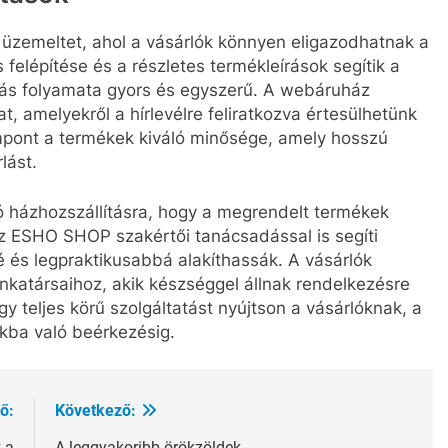
zemeltet, ahol a vásárlók könnyen eligazodhatnak a
 felépítése és a részletes termékleírások segítik a
rlás folyamata gyors és egyszerű. A webáruház
, amelyekről a hírlevélre feliratkozva értesülhetünk
mpont a termékek kiváló minősége, amely hosszú
lást.
tó házhozszállításra, hogy a megrendelt termékek
z ESHO SHOP szakértői tanácsadással is segíti
é és legpraktikusabbá alakíthassák. A vásárlók
nkatársaihoz, akik készséggel állnak rendelkezésre
gy teljes körű szolgáltatást nyújtson a vásárlóknak, a
kba való beérkezésig.
ő:
Következő:
k a
A leggyakoribb örökzöldek