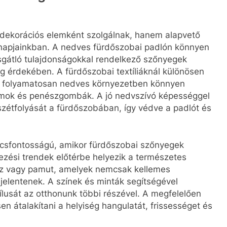
ekorációs elemként szolgálnak, hanem alapvető
nnapjainkban. A nedves fürdőszobai padlón könnyen
gátló tulajdonságokkal rendelkező szőnyegek
g érdekében. A fürdőszobai textíliáknál különösen
 a folyamatosan nedves környezetben könnyen
mok és penészgombák. A jó nedvszívó képességgel
zétfolyását a fürdőszobában, így védve a padlót és
ulcsfontosságú, amikor fürdőszobai szőnyegek
ezési trendek előtérbe helyezik a természetes
sz vagy pamut, amelyek nemcsak kellemes
jelentenek. A színek és minták segítségével
lusát az otthonunk többi részével. A megfelelően
en átalakítani a helyiség hangulatát, frissességet és