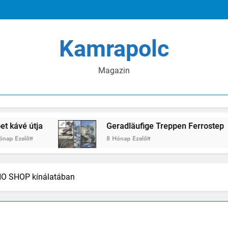
Közös játék sírás né
Linképítés tanács
Közös játék sírás né
Kamrapolc
Linképítés tanács
Magazin
tja
Geradläufige Treppen Ferrostep
8 Hónap Ezelőtt
HO SHOP kínálatában