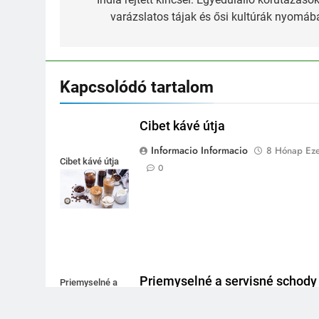
navigáció
varázslatos tájak és ősi kultúrák nyomáb
Kapcsolódó tartalom
Cibet kávé útja
Informacio Informacio
8 Hónap Eze
Cibet kávé útja
0
Priemyselné a servisné schody
Priemyselné a
servisné schody
Kamrapolc
1 Év Ezelőtt
0