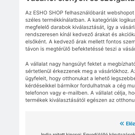
Az ESHO SHOP felhasználóbarát webshopot ü
széles termékkínálatban. A kategóriák logikus
megfelelő darabok kiválasztását, így a vásá
rendszeresen kínál kedvező árakat és akciókat
elsőként. A kedvező árak mellett fontos sze
távon is megtérülő befektetéssé teszi a vásár
A vállalat nagy hangsúlyt fektet a megbízha
sértetlenül érkezzenek meg a vásárlókhoz. A
ügyfeleit, hogy otthonukat a lehető legszebb
kérdéseikkel bármikor fordulhatnak a cég mu
telefonon vagy e-mailben. A vállalat célja, ho
termékek kiválasztásától egészen az otthonu
Előz
Bejegyzés
India rejtett kincsei: Egyedülálló körutazáso