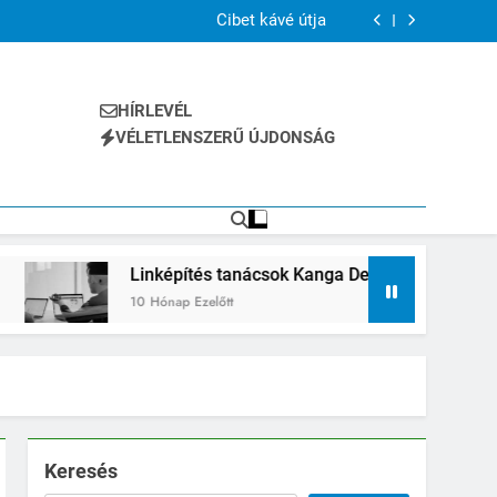
lkül – Fantasy Zoo kisgyerekes családoknak
Cibet kávé útja
Geradläufige Treppen Ferrostep
ok Kanga Design SEO ügynökség kínálatában
lkül – Fantasy Zoo kisgyerekes családoknak
Cibet kávé útja
HÍRLEVÉL
Geradläufige Treppen Ferrostep
VÉLETLENSZERŰ ÚJDONSÁG
ok Kanga Design SEO ügynökség kínálatában
Linképítés tanácsok Kanga Design SEO ügynökség kíná
10 Hónap Ezelőtt
Keresés