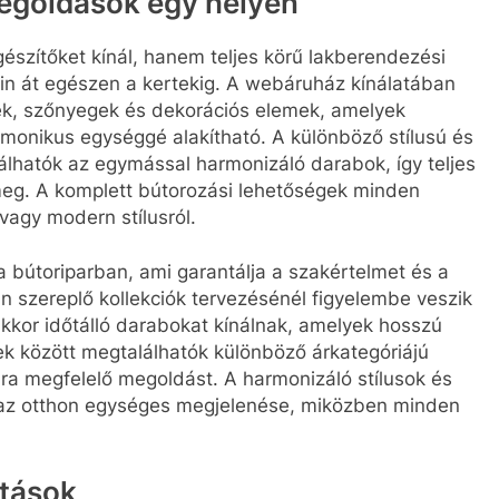
megoldások egy helyen
zítőket kínál, hanem teljes körű lakberendezési
in át egészen a kertekig. A webáruház kínálatában
tek, szőnyegek és dekorációs elemek, amelyek
monikus egységgé alakítható. A különböző stílusú és
lhatók az egymással harmonizáló darabok, így teljes
meg. A komplett bútorozási lehetőségek minden
vagy modern stílusról.
 a bútoriparban, ami garantálja a szakértelmet és a
szereplő kollekciók tervezésénél figyelembe veszik
kkor időtálló darabokat kínálnak, amelyek hosszú
ek között megtalálhatók különböző árkategóriájú
ra megfelelő megoldást. A harmonizáló stílusok és
ó az otthon egységes megjelenése, miközben minden
atások