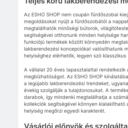
Teljes körű lakberendezési 
Az ESHO SHOP nem csupán fürdőszobai kiegés
megoldásokat nyújt a fürdőszobától a nappal
megtalálhatók minőségi bútorok, világítótes
segítségével otthonunk minden helyisége har
funkciójú termékek között könnyedén megtalá
lakberendezési koncepciókat valósíthatunk 
helyiséghez elérhetők, legyen szó klasszikus 
A vállalat 20 éves tapasztalattal rendelkezik
megbízhatóságot. Az ESHO SHOP kínálatában 
a legújabb lakberendezési trendeket, ugyana
évekig szolgálják a tulajdonosukat. A termék
darabok, így mindenki megtalálhatja a számá
kollekciók segítségével könnyen kialakíthat
helyiség megőrzi egyedi karakterét.
Vásárlói előnyök és szolgált