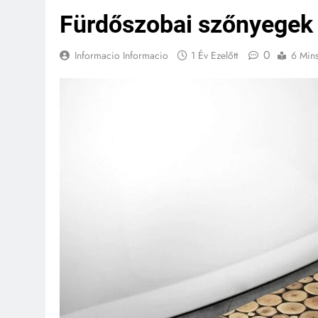
Fürdőszobai szőnyegek
0
Informacio Informacio
1 Év Ezelőtt
6 Min