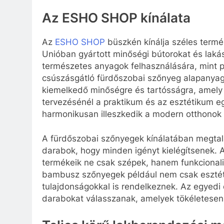
Az ESHO SHOP kínálata
Az
ESHO SHOP
büszkén kínálja széles termé
Unióban gyártott minőségi bútorokat és lakásk
természetes anyagok felhasználására, mint 
csúszásgátló fürdőszobai szőnyeg alapanyagá
kiemelkedő minőségre és tartósságra, amely 
tervezésénél a praktikum és az esztétikum 
harmonikusan illeszkedik a modern otthonok 
A fürdőszobai szőnyegek kínálatában megtal
darabok, hogy minden igényt kielégítsenek. 
termékeik ne csak szépek, hanem funkcional
bambusz szőnyegek például nem csak esztéti
tulajdonságokkal is rendelkeznek. Az egyedi 
darabokat válasszanak, amelyek tökéletesen 