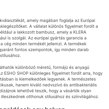
kválasztékát, amely magában foglalja az Európai
iegészítőket. A vállalat különös figyelmet fordít a
például a lakkozott bambusz, amely a KLERA
ul is szolgál. Az európai gyártás garancia a
a cég minden termékét jellemzi. A termékek
egyaránt fontos szempontok, így minden darab
stílusához.
álhatók különböző méretű, formájú és anyagú
Az ESHO SHOP különleges figyelmet fordít arra, hogy
itásban is kiemelkedőek legyenek. A természetes
kusak, hanem kiváló nedvszívó és antibakteriális
dizájnok lehetővé teszik, hogy a vásárlók olyan
illeszkednek otthonuk stílusához és színvilágához.