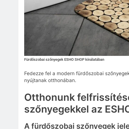
Fürdőszobai szőnyegek ESHO SHOP kínálatában
Fedezze fel a modern fürdőszobai szőnyegek 
nyújtanak otthonában.
Otthonunk felfrissíté
szőnyegekkel az ESH
A fürdőszobai szőnyegek jel