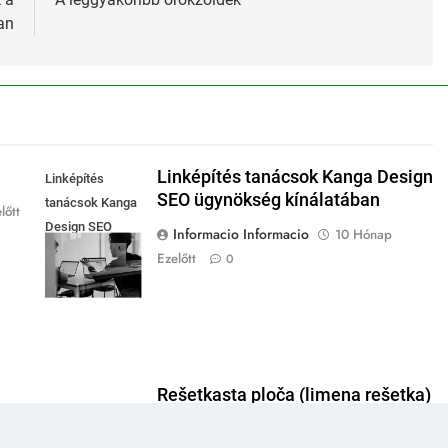
an
Linképítés tanácsok Kanga Design
Linképítés
SEO ügynökség kínálatában
tanácsok Kanga
lőtt
Design SEO
Informacio Informacio
10 Hónap
ügynökség
Ezelőtt
0
kínálatában
Rešetkasta ploča (limena rešetka)
limena rešetka
Kamrapolc
1 Év Ezelőtt
0